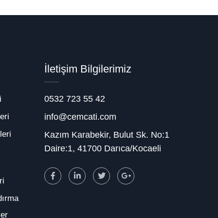
İletişim Bilgilerimiz
0532 723 55 42
i
eri
info@cemcati.com
eri
Kazım Karabekir, Bulut Sk. No:1
Daire:1, 41700 Darıca/Kocaeli
ri
dırma
yer