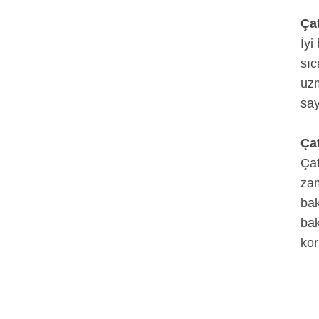
Çat
İyi
sıc
uzm
say
Çat
Çat
zam
bak
bak
kor