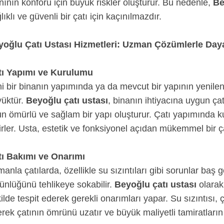
nının konforu için büyük riskler oluşturur. Bu nedenle,
Be
lıklı ve güvenli bir çatı için kaçınılmazdır.
yoğlu Çatı Ustası Hizmetleri: Uzman Çözümlerle Dayan
tı Yapımı ve Kurulumu
i bir binanın yapımında ya da mevcut bir yapının yenilen
üktür.
Beyoğlu çatı ustası
, binanın ihtiyacına uygun çat
n ömürlü ve sağlam bir yapı oluşturur. Çatı yapımında ku
irler. Usta, estetik ve fonksiyonel açıdan mükemmel bir ça
tı Bakımı ve Onarımı
anla çatılarda, özellikle su sızıntıları gibi sorunlar baş g
ünlüğünü tehlikeye sokabilir.
Beyoğlu çatı ustası
olarak,
ilde tespit ederek gerekli onarımları yapar. Su sızıntısı, 
rek çatının ömrünü uzatır ve büyük maliyetli tamiratları