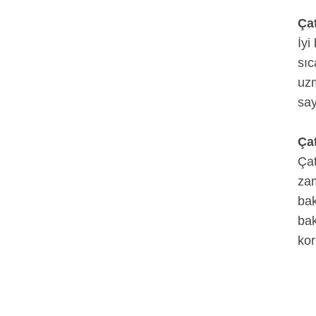
Çat
İyi
sıc
uzm
say
Çat
Çat
zam
bak
bak
kor