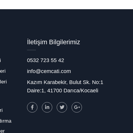
İletişim Bilgilerimiz
0532 723 55 42
i
eri
info@cemcati.com
eri
Kazım Karabekir, Bulut Sk. No:1
Daire:1, 41700 Darıca/Kocaeli
ri
dırma
yer