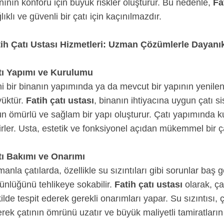
nının konforu için büyük riskler oluşturur. Bu nedenle,
Fa
lıklı ve güvenli bir çatı için kaçınılmazdır.
ih Çatı Ustası Hizmetleri: Uzman Çözümlerle Dayanıkl
tı Yapımı ve Kurulumu
i bir binanın yapımında ya da mevcut bir yapının yenilen
üktür.
Fatih çatı ustası
, binanın ihtiyacına uygun çatı s
n ömürlü ve sağlam bir yapı oluşturur. Çatı yapımında ku
irler. Usta, estetik ve fonksiyonel açıdan mükemmel bir ça
tı Bakımı ve Onarımı
anla çatılarda, özellikle su sızıntıları gibi sorunlar baş g
ünlüğünü tehlikeye sokabilir.
Fatih çatı ustası
olarak, ça
ilde tespit ederek gerekli onarımları yapar. Su sızıntısı, 
rek çatının ömrünü uzatır ve büyük maliyetli tamiratları